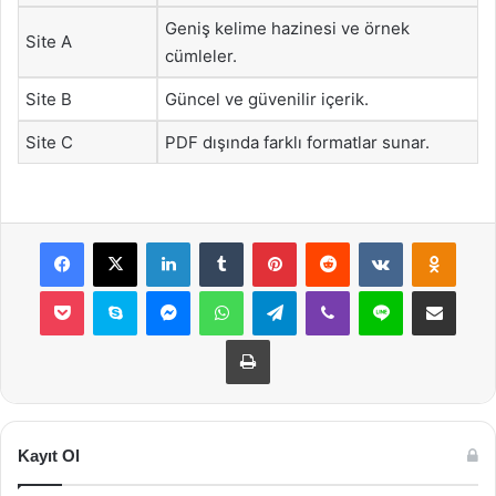
Geniş kelime hazinesi ve örnek
Site A
cümleler.
Site B
Güncel ve güvenilir içerik.
Site C
PDF dışında farklı formatlar sunar.
Facebook
X
LinkedIn
Tumblr
Pinterest
Reddit
VKontakte
Odnok
Pocket
Skype
Messenger
WhatsApp
Telegram
Viber
Line
E-Posta ile payla
Yazdır
Kayıt Ol