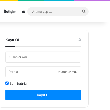
Sitemap
Arama
İletişim
yap
...
Kayıt Ol
Unuttunuz mu?
Beni hatırla
Kayıt Ol