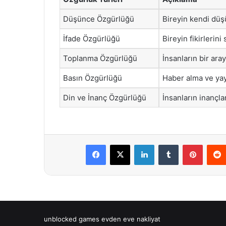
Düşünce Özgürlüğü
Bireyin kendi düş
İfade Özgürlüğü
Bireyin fikirlerin
Toplanma Özgürlüğü
İnsanların bir ara
Basın Özgürlüğü
Haber alma ve ya
Din ve İnanç Özgürlüğü
İnsanların inançl
Facebook
X
LinkedIn
Tumblr
Pintere
unblocked games
evden eve nakliyat