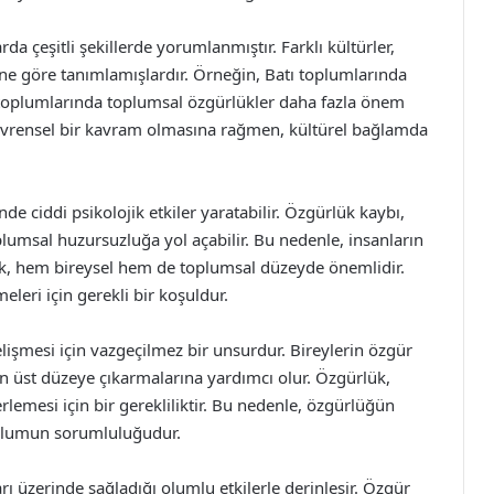
a çeşitli şekillerde yorumlanmıştır. Farklı kültürler,
ne göre tanımlamışlardır. Örneğin, Batı toplumlarında
 toplumlarında toplumsal özgürlükler daha fazla önem
ın evrensel bir kavram olmasına rağmen, kültürel bağlamda
de ciddi psikolojik etkiler yaratabilir. Özgürlük kaybı,
oplumsal huzursuzluğa yol açabilir. Bu nedenle, insanların
ek, hem bireysel hem de toplumsal düzeyde önemlidir.
eleri için gerekli bir koşuldur.
işmesi için vazgeçilmez bir unsurdur. Bireylerin özgür
en üst düzeye çıkarmalarına yardımcı olur. Özgürlük,
rlemesi için bir gerekliliktir. Bu nedenle, özgürlüğün
oplumun sorumluluğudur.
ı üzerinde sağladığı olumlu etkilerle derinleşir. Özgür