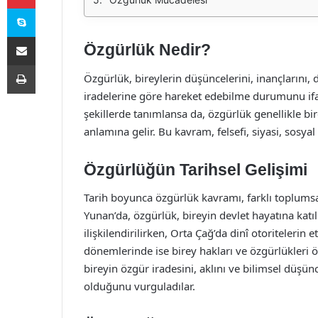
Skype
E-Posta ile paylaş
Özgürlük Nedir?
Yazdır
Özgürlük, bireylerin düşüncelerini, inançlarını, 
iradelerine göre hareket edebilme durumunu ifade
şekillerde tanımlansa da, özgürlük genellikle bi
anlamına gelir. Bu kavram, felsefi, siyasi, sosyal
Özgürlüğün Tarihsel Gelişimi
Tarih boyunca özgürlük kavramı, farklı toplumsal 
Yunan’da, özgürlük, bireyin devlet hayatına katılm
ilişkilendirilirken, Orta Çağ’da dinî otoritelerin
dönemlerinde ise birey hakları ve özgürlükleri
bireyin özgür iradesini, aklını ve bilimsel düşü
olduğunu vurguladılar.