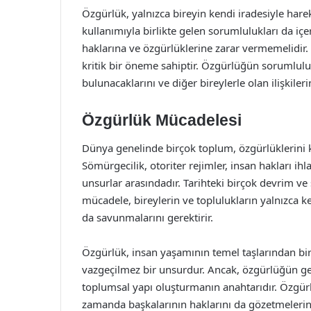
Özgürlük, yalnızca bireyin kendi iradesiyle har
kullanımıyla birlikte gelen sorumlulukları da içer
haklarına ve özgürlüklerine zarar vermemelidir.
kritik bir öneme sahiptir. Özgürlüğün sorumluluk
bulunacaklarını ve diğer bireylerle olan ilişkilerin
Özgürlük Mücadelesi
Dünya genelinde birçok toplum, özgürlüklerini
Sömürgecilik, otoriter rejimler, insan hakları ihl
unsurlar arasındadır. Tarihteki birçok devrim ve 
mücadele, bireylerin ve toplulukların yalnızca k
da savunmalarını gerektirir.
Özgürlük, insan yaşamının temel taşlarından birid
vazgeçilmez bir unsurdur. Ancak, özgürlüğün get
toplumsal yapı oluşturmanın anahtarıdır. Özgürlü
zamanda başkalarının haklarını da gözetmelerini g