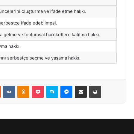
üncelerini oluşturma ve ifade etme hakkı.
i serbestçe ifade edebilmesi.
ya gelme ve toplumsal hareketlere katılma hakkı.
yma hakkı.
arını serbestçe seçme ve yaşama hakkı.
st
Reddit
VKontakte
Odnoklassniki
Pocket
Skype
Messenger
E-Posta ile paylaş
Yazdır