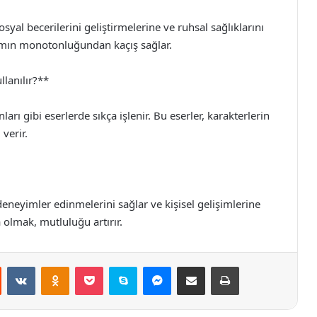
syal becerilerini geliştirmelerine ve ruhsal sağlıklarını
şamın monotonluğundan kaçış sağlar.
llanılır?**
arı gibi eserlerde sıkça işlenir. Bu eserler, karakterlerin
 verir.
deneyimler edinmelerini sağlar ve kişisel gelişimlerine
 olmak, mutluluğu artırır.
st
Reddit
VKontakte
Odnoklassniki
Pocket
Skype
Messenger
E-Posta ile paylaş
Yazdır