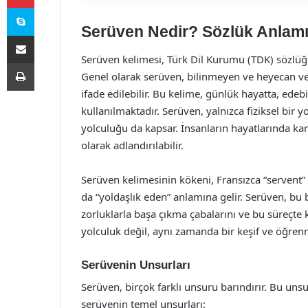
Skype
Serüven Nedir? Sözlük Anlam
E-Posta ile paylaş
Serüven kelimesi, Türk Dil Kurumu (TDK) sözlü
Yazdır
Genel olarak serüven, bilinmeyen ve heyecan ver
ifade edilebilir. Bu kelime, günlük hayatta, edeb
kullanılmaktadır. Serüven, yalnızca fiziksel bir 
yolculuğu da kapsar. İnsanların hayatlarında karşıl
olarak adlandırılabilir.
Serüven kelimesinin kökeni, Fransızca “servent
da “yoldaşlık eden” anlamına gelir. Serüven, bu b
zorluklarla başa çıkma çabalarını ve bu süreçte 
yolculuk değil, aynı zamanda bir keşif ve öğrenm
Serüvenin Unsurları
Serüven, birçok farklı unsuru barındırır. Bu unsur
serüvenin temel unsurları: