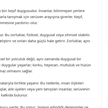
 biri keşif duygusudur. İnsanlar, bilinmeyen yerlere
la tanışmak için serüven arayışına girerler. Keşif,
inmesine yardımcı olur.
. Bu zorluklar, fiziksel, duygusal veya zihinsel olabilir.
iştirir ve onları daha güçlü hale getirir. Zorluklar, aynı
el bir yolculuk değil, aynı zamanda duygusal bir
tli duygular yaşarlar; korku, heyecan, mutluluk ve hüzün
maz olmasını sağlar.
alarıyla birlikte yaşanır. Bu nedenle, insan ilişkileri
lar, aile üyeleri veya yeni tanışılan insanlar, serüvenin
 katkıda bulunur.
ucu vardır. Bu sonuç, bireyin edindiği deneyimler ve