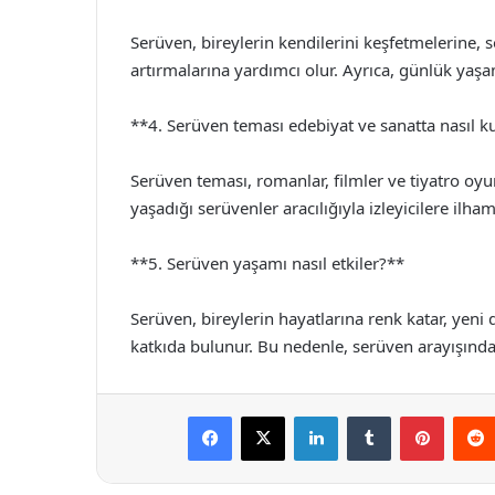
Serüven, bireylerin kendilerini keşfetmelerine, so
artırmalarına yardımcı olur. Ayrıca, günlük ya
**4. Serüven teması edebiyat ve sanatta nasıl ku
Serüven teması, romanlar, filmler ve tiyatro oyunl
yaşadığı serüvenler aracılığıyla izleyicilere ilham
**5. Serüven yaşamı nasıl etkiler?**
Serüven, bireylerin hayatlarına renk katar, yeni 
katkıda bulunur. Bu nedenle, serüven arayışında
Facebook
X
LinkedIn
Tumblr
Pintere