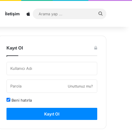
Sitemap
Arama
İletişim
yap
...
Kayıt Ol
Unuttunuz mu?
Beni hatırla
Kayıt Ol