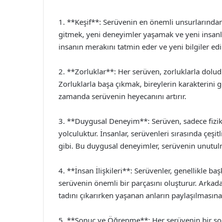
1. **Keşif**: Serüvenin en önemli unsurlarından
gitmek, yeni deneyimler yaşamak ve yeni insanlar
insanın merakını tatmin eder ve yeni bilgiler ed
2. **Zorluklar**: Her serüven, zorluklarla doludur
Zorluklarla başa çıkmak, bireylerin karakterini gel
zamanda serüvenin heyecanını artırır.
3. **Duygusal Deneyim**: Serüven, sadece fiziks
yolculuktur. İnsanlar, serüvenleri sırasında çeşi
gibi. Bu duygusal deneyimler, serüvenin unutul
4. **İnsan İlişkileri**: Serüvenler, genellikle başk
serüvenin önemli bir parçasını oluşturur. Arkadaş
tadını çıkarırken yaşanan anların paylaşılmasına
5. **Sonuç ve Öğrenme**: Her serüvenin bir son