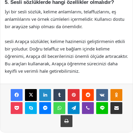
5. Sesli sözlüklerde hangi özellikler olmalıdır?
İyi bir sesli sözlük, kelime anlamlarını, telaffuzlarını, eş
anlamlılarını ve örnek cümleleri içermelidir. Kullanıcı dostu
bir arayüze sahip olması da önemlidir.
sesli Arapça sözlükler, kelime hazinenizi geliştirmenin etkili
bir yoludur. Doğru telaffuz ve bağlam içinde kelime
öğrenimi, Arapça dil becerilerinizi önemli ölçüde artıracaktır.
Bu araçları kullanarak, Arapça öğrenme sürecinizi daha
keyifli ve verimli hale getirebilirsiniz.
Facebook
X
LinkedIn
Tumblr
Pinterest
Reddit
VKontakte
Odnok
Pocket
Skype
Messenger
WhatsApp
Telegram
Viber
Line
E-Posta ile payla
Yazdır