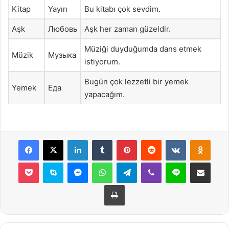
Kitap
Yayın
Bu kitabı çok sevdim.
Aşk
Любовь
Aşk her zaman güzeldir.
Müziği duyduğumda dans etmek
Müzik
Музыка
istiyorum.
Bugün çok lezzetli bir yemek
Yemek
Еда
yapacağım.
Facebook
X
LinkedIn
Tumblr
Pinterest
Reddit
VKontakte
Odnok
Pocket
Skype
Messenger
WhatsApp
Telegram
Viber
Line
E-Posta ile payla
Yazdır