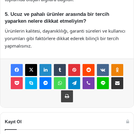
5. Ucuz ve pahalı ürünler arasında bir tercih
yaparken nelere dikkat etmeliyim?
Ürünlerin kalitesi, dayanıklılığı, garanti süreleri ve kullanıcı
yorumları gibi faktörlere dikkat ederek bilinçli bir tercih
yapmalısınız.
Facebook
X
LinkedIn
Tumblr
Pinterest
Reddit
VKontakte
Odnok
Pocket
Skype
Messenger
WhatsApp
Telegram
Viber
Line
E-Posta ile payla
Yazdır
Kayıt Ol