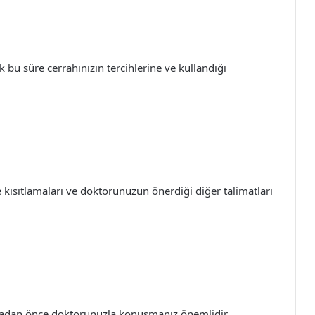
cak bu süre cerrahınızın tercihlerine ve kullandığı
 kısıtlamaları ve doktorunuzun önerdiği diğer talimatları
lmadan önce doktorunuzla konuşmanız önemlidir.