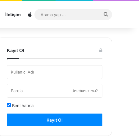
Sitemap
Arama
İletişim
yap
...
Kayıt Ol
Unuttunuz mu?
Beni hatırla
Kayıt Ol